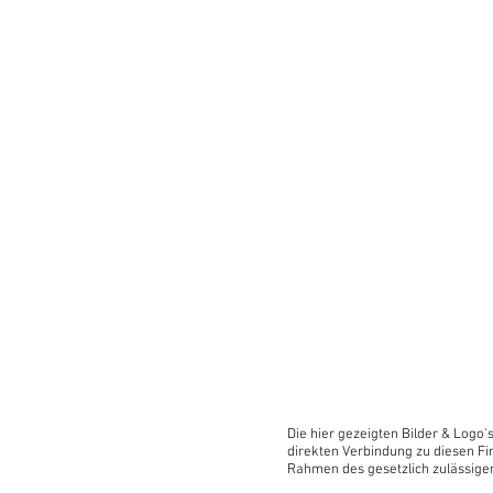
Einmal verbunden, 
eingestellten Par
Systeminformation
übersichtlich zur 
geändert werden.
Account erstellen
Die hier gezeigten Bilder & Logo'
direkten Verbindung zu diesen Fir
Rahmen des gesetzlich zulässige