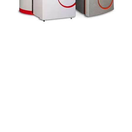
r.
o
s
La
Holz & Pellets
Mit einem Solvis Lino
Mi
oder Solvis Bruno
S
können Sie auch ihre
ma
Pelletheizung nutzen,
Eg
um neben der
Rö
produzierten
Pr
Raumwärme auch
de