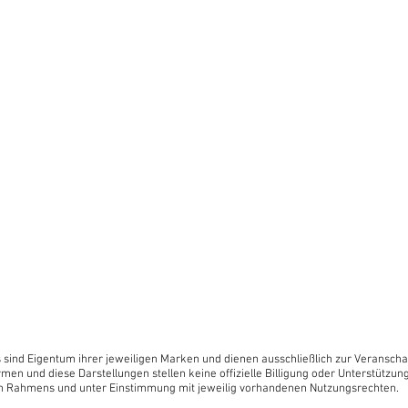
stehen über das Internet alle
ameter, Anlagenschemata,
en und vieles mehr
Verfügung und können einfach
s sind Eigentum ihrer jeweiligen Marken und dienen ausschließlich zur Veranscha
men und diese Darstellungen stellen keine offizielle Billigung oder Unterstützung
n Rahmens und unter Einstimmung mit jeweilig vorhandenen Nutzungsrechten.