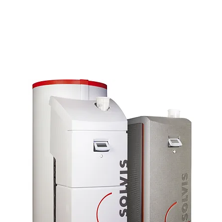
Kombinationen im Übe
D
So
r
s
h
d
W
r
üb