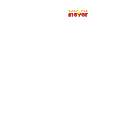
Start
Ne
Solvis Heizs
Modularer Systemansatz 
Konzept: System s
Solvis entwickelt seit n
effiziente Hybrid-Heizs
Energien und integriert
Solvis Produkte sind m
wachsen mit den zukünf
Nutzer mit.
Besonders sticht die en